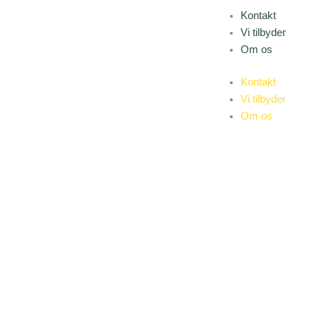
Gå
Kontakt
til
Vi tilbyder
indholdet
Om os
Kontakt
Vi tilbyder
Om os
IVERSEN
Anlægsgartner