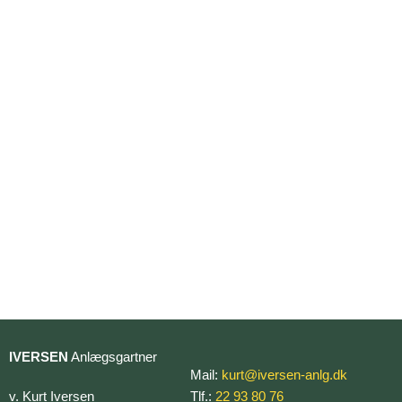
IVERSEN
Anlægsgartner
Mail:
kurt@iversen-anlg.dk
v. Kurt Iversen
Tlf.:
22 93 80 76