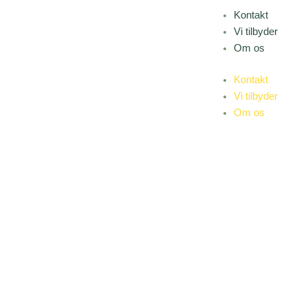
Gå
Kontakt
til
Vi tilbyder
indholdet
Om os
Kontakt
Vi tilbyder
Om os
IVERSEN
Anlægsgartner