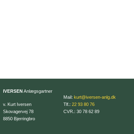
IVERSEN
Anlægsgartner
Mail:
kurt@iversen-anlg.dk
v. Kurt Iversen
Tlf.:
22 93 80 76
Skovagervej 78
CVR.: 30 78 62 89
8850 Bjerringbro